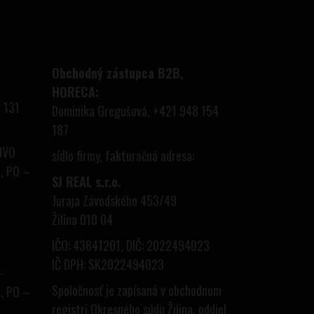
Obchodný zástupca B2B,
HORECA:
 131
Dominika Gregušová, +421 948 154
187
PIVO
sídlo firmy, fakturačná adresa:
, PO –
SJ REAL s.r.o.
Juraja Závodského 453/49
Žilina 010 04
IČO: 43841201, DIČ: 2022494023
IČ DPH: SK2022494023
–
Spoločnosť je zapísaná v obchodnom
, PO –
registri Okresného súdu Žilina, oddiel