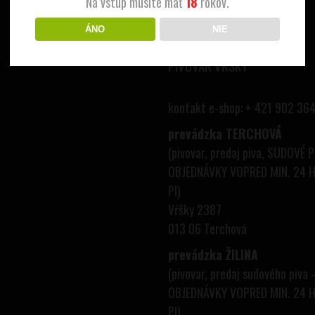
Na vstup musíte mať
18
rokov.
ÁNO
NIE
PIVOVAR VŔŠKY
kontakt e-shop: + 421 902 364
prevádzka TERCHOVÁ
(pivovar, predaj piva, SUDOVÉ 
OBJEDNÁVKY VOPRED MIN. 24 H
PI)
Vŕšky 2387
013 06 Terchová
prevádzka ŽILINA
(pivovar, predaj sudového piva 
OBJEDNÁVKY VOPRED MIN. 24 H
PI)