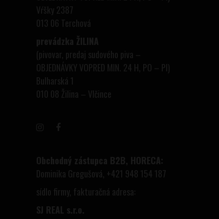
Vŕšky 2387
013 06 Terchová
prevádzka ŽILINA
(pivovar, predaj sudového piva –
OBJEDNÁVKY VOPRED MIN. 24 H, PO – PI)
Bulharská 1
010 08 Žilina – Vlčince
Obchodný zástupca B2B, HORECA:
Dominika Gregušová, +421 948 154 187
sídlo firmy, fakturačná adresa:
SJ REAL s.r.o.